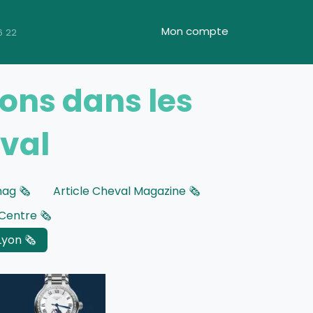
Mon compte
6 22
ions dans les
eval
ag 🗞️
Article Cheval Magazine 🗞️
Centre 🗞️
Lyon 🗞️