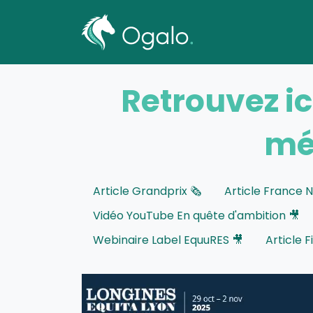
Transpor
Retrouvez ic
méd
Article Grandprix 🗞️
Article France N
Vidéo YouTube En quête d'ambition 🎥
Webinaire Label EquuRES 🎥
Article F