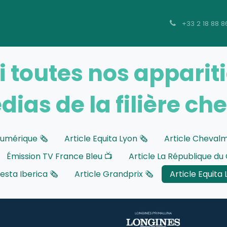
t
Hébergement
Contact
+33 2 18 88 8
i toutes nos apparit
ias de la filière ch
umérique 🗞️
Article Equita Lyon 🗞️
Article Chevalm
Émission TV France Bleu 📺
Article La République du 
iesta Iberica 🗞️
Article Grandprix 🗞️
Article Equita 