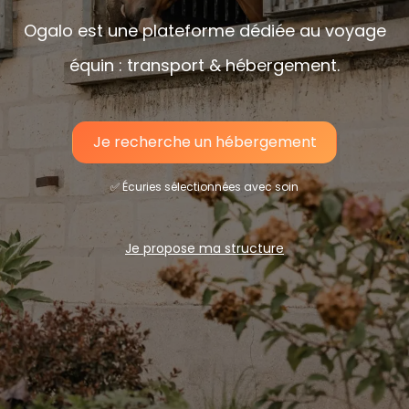
Ogalo est une plateforme dédiée au voyage
équin :
transport
&
hébergement
.
Je recherche un hébergement​​​​​​​​
✅ Écuries sélectionnées avec soin
Je propose ma structure