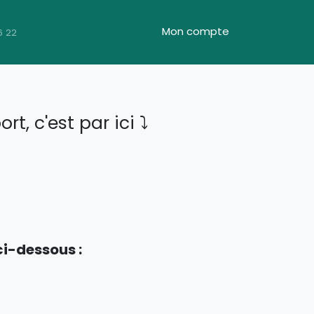
Mon compte
6 22
, c'est par ici ⤵️
ci-dessous :