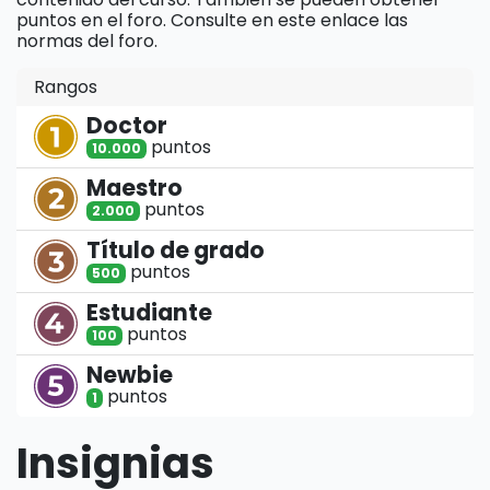
puntos en el foro. Consulte en este enlace las
normas del foro.
Rangos
Doctor
punto
s
10.000
Maestro
punto
s
2.000
Título de grado
punto
s
500
Estudiante
punto
s
100
Newbie
punto
s
1
Insignias