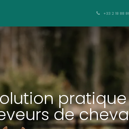
t
Hébergement
Contact
+33 2 18 88 8
olution pratique
eveurs de chev