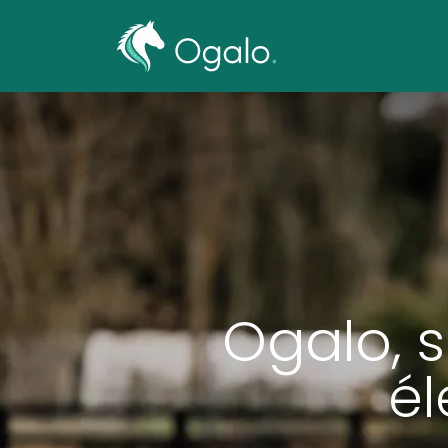
Transpor
Ogalo, s
él